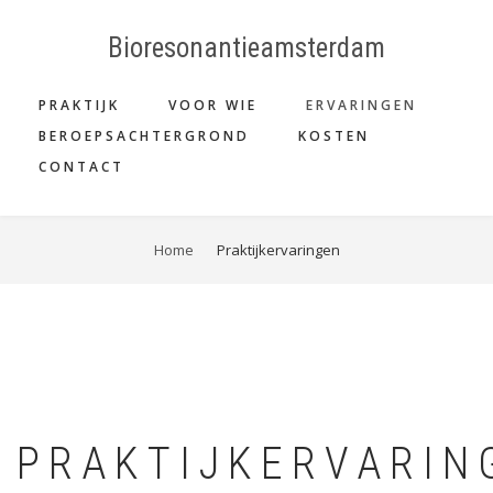
Skip
to
Bioresonantieamsterdam
main
MAIN
content
PRAKTIJK
VOOR WIE
ERVARINGEN
NAVIGATION
BEROEPSACHTERGROND
KOSTEN
CONTACT
BREADCRUMB
Home
Praktijkervaringen
PRAKTIJKERVARIN